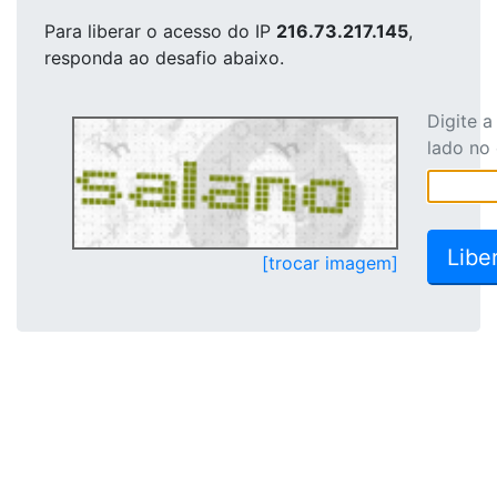
Para liberar o acesso
do IP
216.73.217.145
,
responda ao desafio abaixo.
Digite 
lado no
[trocar imagem]